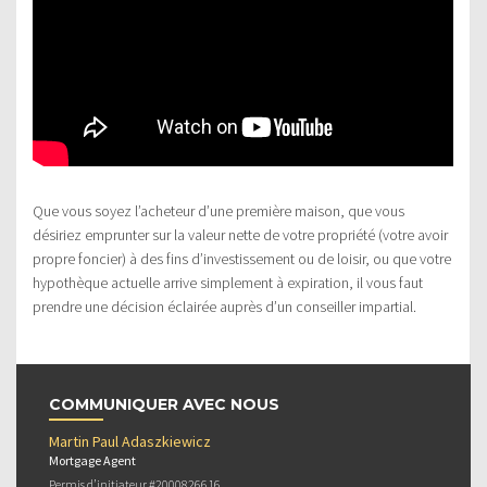
Que vous soyez l’acheteur d’une première maison, que vous
désiriez emprunter sur la valeur nette de votre propriété (votre avoir
propre foncier) à des fins d’investissement ou de loisir, ou que votre
hypothèque actuelle arrive simplement à expiration, il vous faut
prendre une décision éclairée auprès d’un conseiller impartial.
COMMUNIQUER AVEC NOUS
Martin Paul Adaszkiewicz
Mortgage Agent
Permis d’initiateur #2000826616